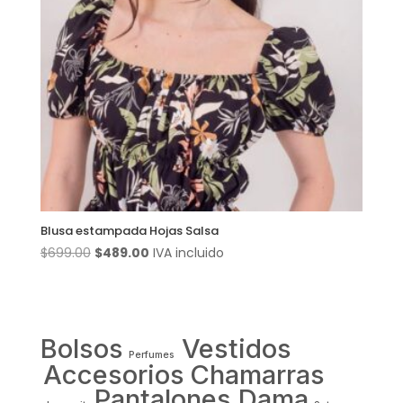
Blusa estampada Hojas Salsa
El
El
$
699.00
$
489.00
IVA incluido
precio
precio
original
actual
era:
es:
$699.00.
$489.00.
Bolsos
Vestidos
Perfumes
Accesorios
Chamarras
Pantalones Dama