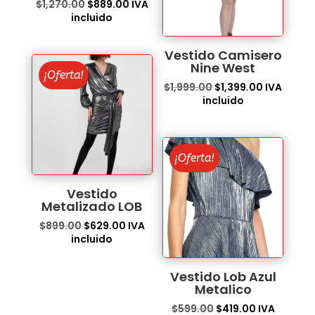
El
El
$
1,270.00
$
889.00
IVA
precio
precio
incluido
original
actual
era:
es:
Vestido Camisero
$1,270.00.
$889.00.
Nine West
¡Oferta!
El
El
$
1,999.00
$
1,399.00
IVA
precio
precio
incluido
original
actual
era:
es:
$1,999.00.
$1,399.00.
¡Oferta!
Vestido
Metalizado LOB
El
El
$
899.00
$
629.00
IVA
precio
precio
incluido
original
actual
era:
es:
Vestido Lob Azul
$899.00.
$629.00.
Metalico
El
El
$
599.00
$
419.00
IVA