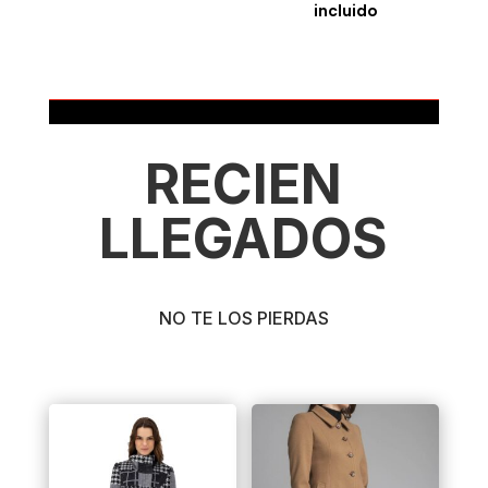
precio
precio
incluido
original
actual
era:
es:
$599.00.
$419.00.
RECIEN
LLEGADOS
NO TE LOS PIERDAS