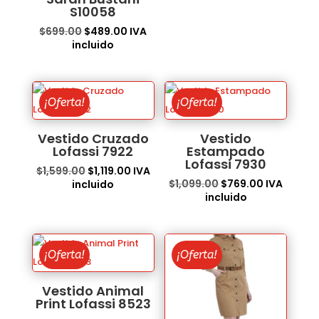
S10058
El
El
$
699.00
$
489.00
IVA
precio
precio
incluido
original
actual
era:
es:
$699.00.
$489.00.
¡Oferta!
¡Oferta!
Vestido Cruzado
Vestido
Lofassi 7922
Estampado
Lofassi 7930
El
El
$
1,599.00
$
1,119.00
IVA
El
El
precio
precio
$
1,099.00
$
769.00
IVA
incluido
precio
precio
original
actual
incluido
original
actual
era:
es:
era:
es:
$1,599.00.
$1,119.00.
$1,099.00.
$769.00.
¡Oferta!
¡Oferta!
Vestido Animal
Print Lofassi 8523