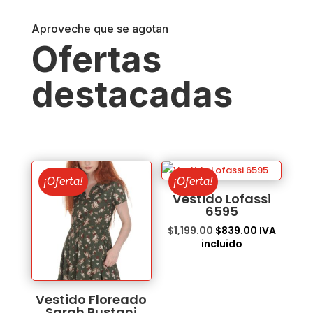
Aproveche que se agotan
Ofertas
destacadas
¡Oferta!
¡Oferta!
Vestido Lofassi
6595
El
El
$
1,199.00
$
839.00
IVA
precio
precio
incluido
original
actual
era:
es:
$1,199.00.
$839.00.
Vestido Floreado
Sarah Bustani