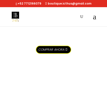
+52 7712166079
boutique.icthus@gmail.com
COMPRAR AHORA