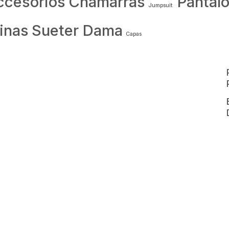
ccesorios
Chamarras
Pantal
Jumpsuit
inas
Sueter Dama
Capas