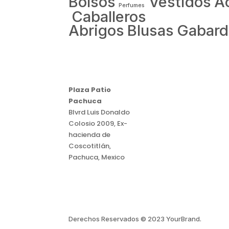
Bolsos
Vestidos
A
Perfumes
Caballeros
Abrigos
Blusas
Gabard
Plaza Patio
Pachuca
Blvrd Luis Donaldo
Colosio 2009, Ex-
hacienda de
Coscotitlán,
Pachuca, Mexico
Derechos Reservados © 2023 YourBrand.