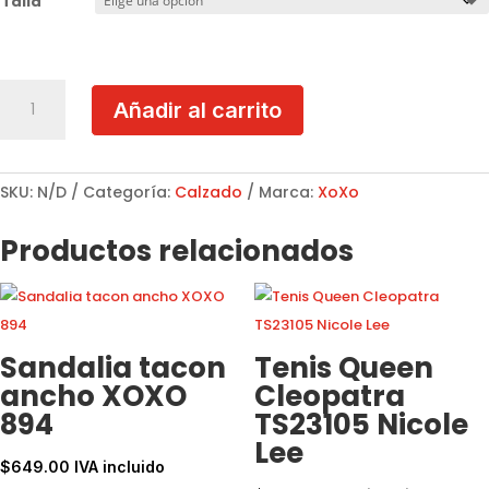
Talla
Zapatilla
Añadir al carrito
XOXO
Negro
1003
cantidad
SKU:
N/D
Categoría:
Calzado
Marca:
XoXo
Productos relacionados
Sandalia tacon
Tenis Queen
ancho XOXO
Cleopatra
894
TS23105 Nicole
Lee
$
649.00
IVA incluido