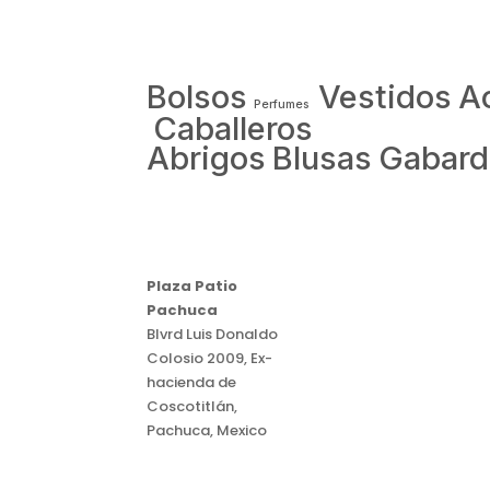
Bolsos
Vestidos
A
Perfumes
Caballeros
Abrigos
Blusas
Gabard
Plaza Patio
Pachuca
Blvrd Luis Donaldo
Colosio 2009, Ex-
hacienda de
Coscotitlán,
Pachuca, Mexico