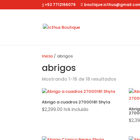
+52 7712166079
boutique.icthus@gmail.co
Inicio
/ abrigos
abrigos
Mostrando 1–16 de 18 resultados
Abrigo a cuadros 27000181 Shyla
Abri
$
2,299.00
IVA incluido
2700
$
2,3