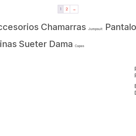
1
2
→
ccesorios
Chamarras
Pantal
Jumpsuit
inas
Sueter Dama
Capas