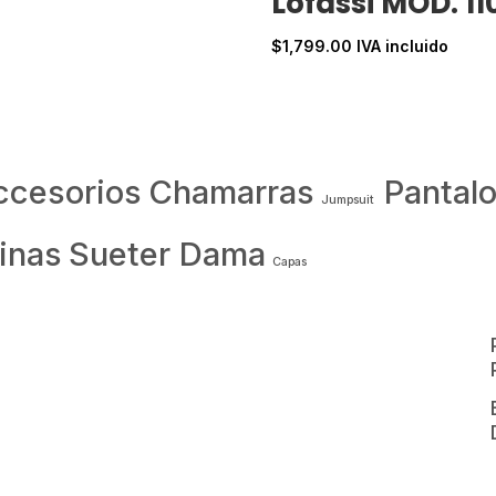
Lofassi MOD. 11
$
1,799.00
IVA incluido
ccesorios
Chamarras
Pantal
Jumpsuit
inas
Sueter Dama
Capas