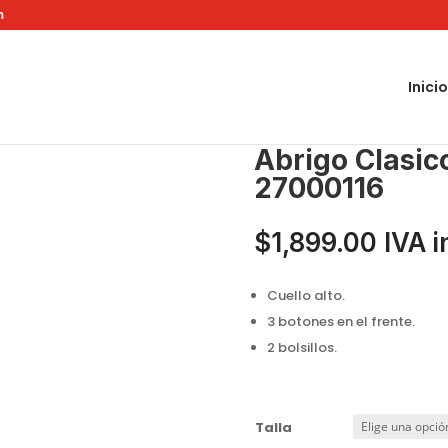
m
Inicio
116
Abrigo Clasic
27000116
$
1,899.00
IVA i
Cuello alto.
3 botones en el frente.
2 bolsillos.
Talla