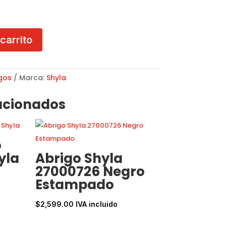
 carrito
gos
Marca:
Shyla
acionados
o
yla
Abrigo Shyla
27000726 Negro
Estampado
$
2,599.00
IVA incluido