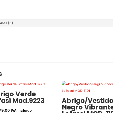
ones (0)
s
rigo Verde
fasi Mod.9223
Abrigo/Vestid
Negro Vibrant
79.00
IVA incluido