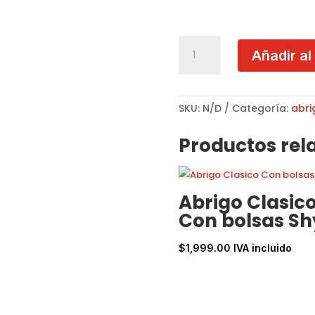
Abrigo
Añadir al
Clasico
Negro
Shyla
27000116
SKU:
N/D
Categoría:
abri
cantidad
Productos rel
Abrigo Clasic
Con bolsas Sh
$
1,999.00
IVA incluido