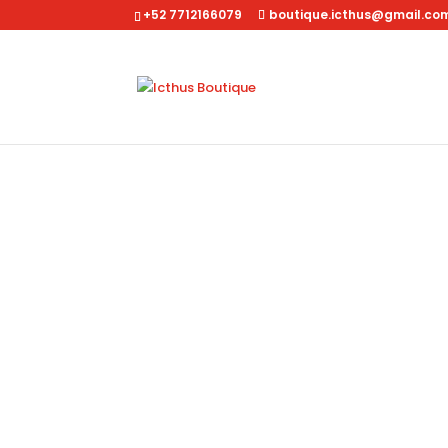
+52 7712166079
boutique.icthus@gmail.co
Inicio
/
abrigos
/ Abrigo Clasico Negro Shyla 27000