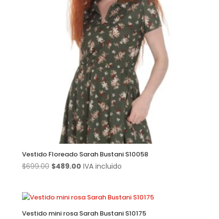
Vestido Floreado Sarah Bustani S10058
El
El
$
699.00
$
489.00
IVA incluido
precio
precio
original
actual
era:
es:
$699.00.
$489.00.
Vestido mini rosa Sarah Bustani S10175