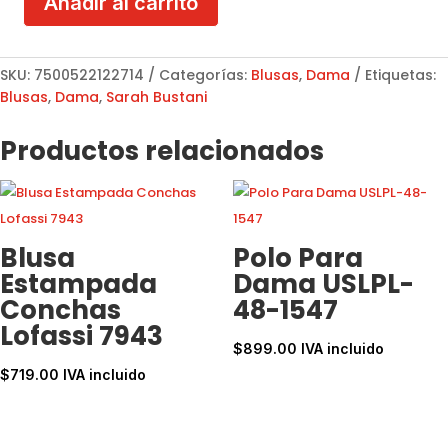
Añadir al carrito
Blusa
camisera
Sarah
SKU:
7500522122714
Categorías:
Blusas
,
Dama
Etiquetas:
Bustani
Blusas
,
Dama
,
Sarah Bustani
S10095
cantidad
Productos relacionados
Blusa
Polo Para
Estampada
Dama USLPL-
Conchas
48-1547
Lofassi 7943
$
899.00
IVA incluido
$
719.00
IVA incluido