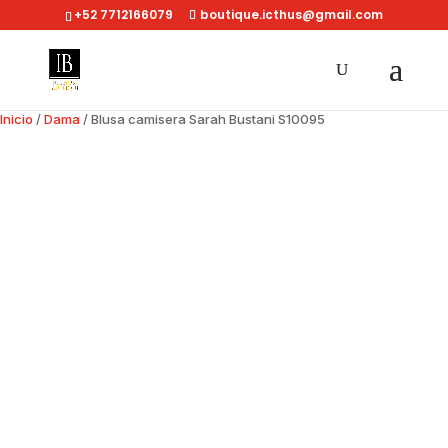
+52 7712166079
boutique.icthus@gmail.com
Inicio
/
Dama
/ Blusa camisera Sarah Bustani S10095