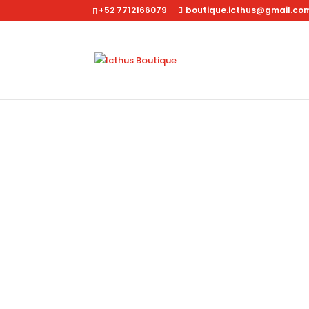
+52 7712166079
boutique.icthus@gmail.co
Inicio
/
Dama
/
Accesorios
/ Billetera Compacta C