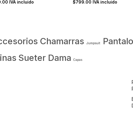
9.00
IVA incluido
$
799.00
IVA incluido
ccesorios
Chamarras
Pantal
Jumpsuit
inas
Sueter Dama
Capas