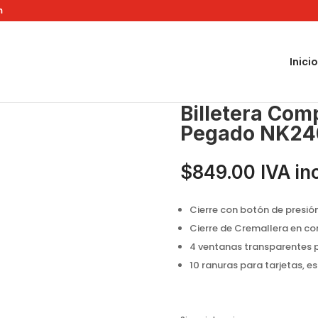
m
Inicio
on Doble Pegado NK24000 Flower Day
Billetera Com
Pegado NK24
$
849.00
IVA in
Cierre con botón de presión
Cierre de Cremallera en c
4 ventanas transparentes p
10 ranuras para tarjetas, e