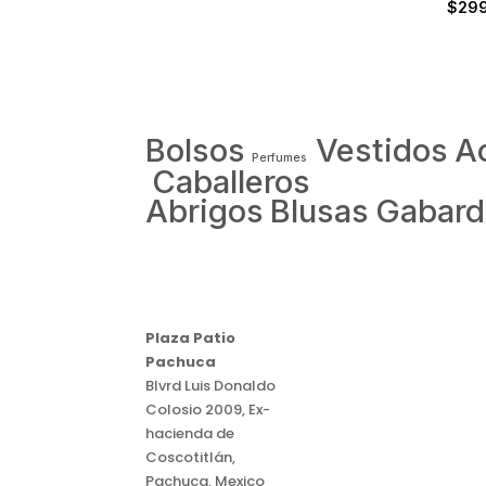
$
29
Bolsos
Vestidos
A
Perfumes
Caballeros
Abrigos
Blusas
Gabard
Plaza Patio
Pachuca
Blvrd Luis Donaldo
Colosio 2009, Ex-
hacienda de
Coscotitlán,
Pachuca, Mexico