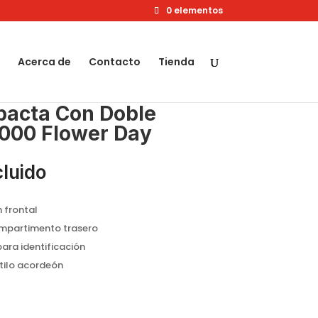
0 elementos
Acerca de
Contacto
Tienda
pacta Con Doble
000 Flower Day
cluido
 frontal
ompartimento trasero
ara identificación
stilo acordeón