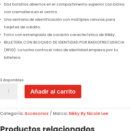
Dos bolsillos abiertos en el compartimento superior con bolsa
con cremallera en el centro.
Una ventana de identificación con múltiples ranuras para
tarjetas de crédito.
Forro con estampado de corazón característico de Nikky.
BILLETERA CON BLOQUEO DE IDENTIDAD POR RADIOFRECUENCIA
(RFID). La lucha contra el robo de identidad empieza por tu
billetera
3 disponibles
Billetera
Añadir al carrito
Trifoliar
NK20375
Nostalgia
cantidad
Categoría:
Accesorios
Marca:
Nikky By Nicole Lee
Productos relacionados