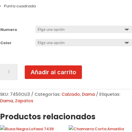
Punta cuadrada
Numero
Color
Botin
Añadir al carrito
Plataforma
Berry
cantidad
SKU:
7450OLI3
Categorías:
Calzado
,
Dama
Etiquetas:
Dama
,
Zapatos
Productos relacionados