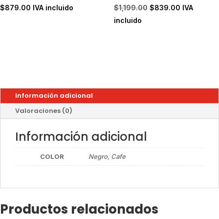
El
El
$
879.00
IVA incluido
$
1,199.00
$
839.00
IVA
precio
precio
incluido
original
actual
era:
es:
$1,199.00.
$839.00.
Información adicional
Valoraciones (0)
Información adicional
COLOR
Negro, Cafe
Productos relacionados