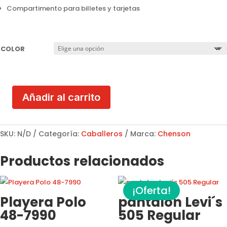
Compartimento para billetes y tarjetas
COLOR
Añadir al carrito
Cartera
Chenson
Caballero
SKU:
N/D
Categoría:
Caballeros
Marca:
Chenson
cantidad
Productos relacionados
¡Oferta!
Playera Polo
pantalon Levi´s
48-7990
505 Regular