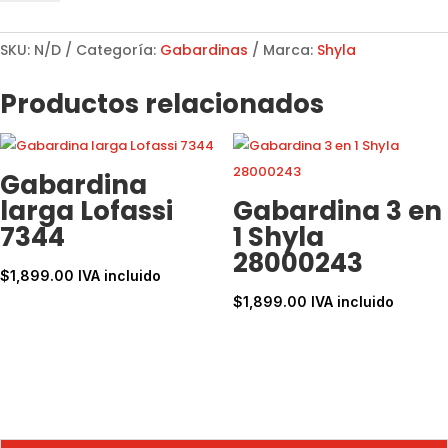
gorro
Shyla
28980592
SKU:
N/D
Categoría:
Gabardinas
Marca:
Shyla
Verde
cantidad
Productos relacionados
Gabardina
larga Lofassi
Gabardina 3 en
7344
1 Shyla
28000243
$
1,899.00
IVA incluido
$
1,899.00
IVA incluido