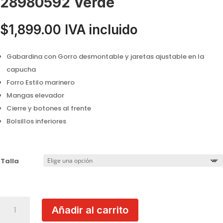
28980592 Verde
$
1,899.00
IVA incluido
Gabardina con Gorro desmontable y jaretas ajustable en la
capucha
Forro Estilo marinero
Mangas elevador
Cierre y botones al frente
Bolsillos inferiores
Talla
Gabardina
Añadir al carrito
con