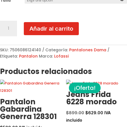
Talla
Leggin
Añadir al carrito
Vinipiel
Lofassi
2414
cantidad
SKU:
7506086124140
Categoría:
Pantalones Dama
Etiqueta:
Pantalon
Marca:
Lofassi
Productos relacionados
¡Oferta!
Jeans Frida
Pantalon
6228 morado
Gabardina
El
El
$
899.00
$
629.00
IVA
Generra 128301
precio
precio
incluido