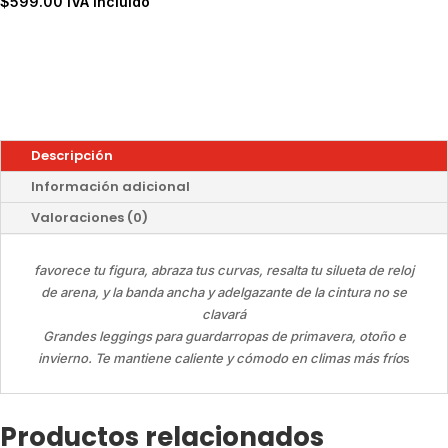
original
actual
$
599.00
IVA incluido
era:
es:
$899.00.
$629.00.
Descripción
Información adicional
Valoraciones (0)
favorece tu figura, abraza tus curvas, resalta tu silueta de reloj
de arena, y la banda ancha y adelgazante de la cintura no se
clavará
Grandes leggings para guardarropas de primavera, otoño e
invierno. Te mantiene caliente y cómodo en climas más frío
s
Productos relacionados