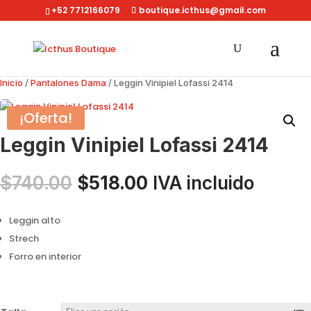
+52 7712166079
boutique.icthus@gmail.com
Inicio
/
Pantalones Dama
/ Leggin Vinipiel Lofassi 2414
¡Oferta!
Leggin Vinipiel Lofassi 2414
El
El
$
740.00
$
518.00
IVA incluido
precio
precio
original
actual
Leggin alto
era:
es:
Strech
$740.00.
$518.00.
Forro en interior