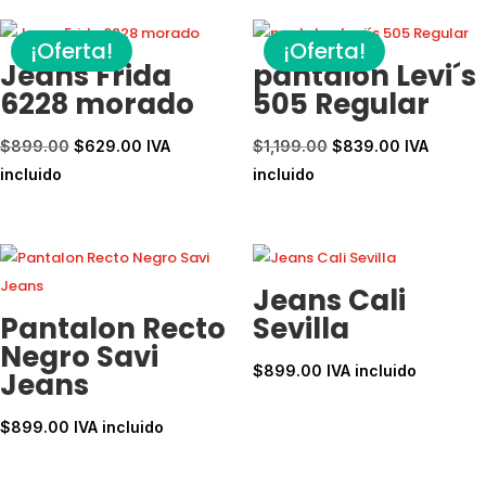
¡Oferta!
¡Oferta!
Jeans Frida
pantalon Levi´s
6228 morado
505 Regular
El
El
El
El
$
899.00
$
629.00
IVA
$
1,199.00
$
839.00
IVA
precio
precio
precio
precio
incluido
incluido
original
actual
original
actual
era:
es:
era:
es:
$899.00.
$629.00.
$1,199.00.
$839.00.
Jeans Cali
Pantalon Recto
Sevilla
Negro Savi
$
899.00
IVA incluido
Jeans
$
899.00
IVA incluido