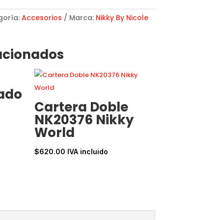
goría:
Accesorios
Marca:
Nikky By Nicole
acionados
ado
Cartera Doble
NK20376 Nikky
World
$
620.00
IVA incluido