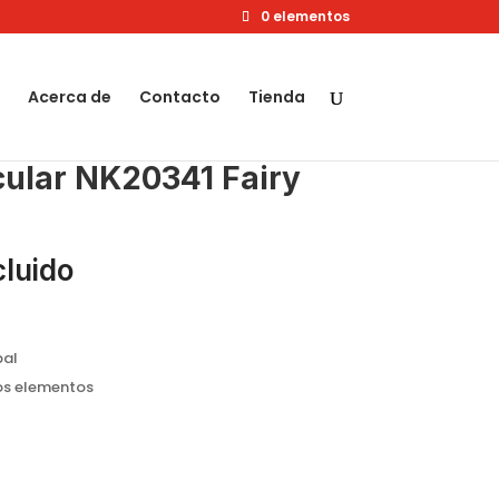
0 elementos
Acerca de
Contacto
Tienda
cular NK20341 Fairy
cluido
pal
os elementos