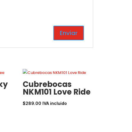
ky
Cubrebocas
NKM101 Love Ride
$
289.00
IVA incluido