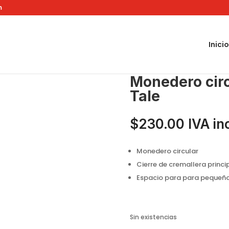
m
Inicio
0341 Fairy Tale
Monedero cir
Tale
$
230.00
IVA in
Monedero circular
Cierre de cremallera princi
Espacio para para pequeñ
Sin existencias