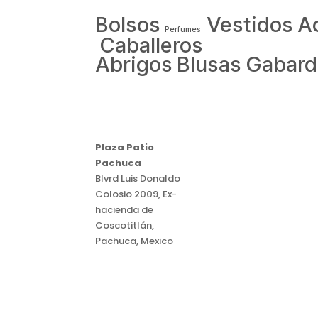
Bolsos
Vestidos
A
Perfumes
Caballeros
Abrigos
Blusas
Gabard
Plaza Patio
Pachuca
Blvrd Luis Donaldo
Colosio 2009, Ex-
hacienda de
Coscotitlán,
Pachuca, Mexico