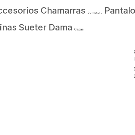
ccesorios
Chamarras
Pantal
Jumpsuit
inas
Sueter Dama
Capas