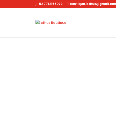
+52 7712166079
boutique.icthus@gmail.co
Inicio
/
Dama
/
Accesorios
/ Monedero circular NK2