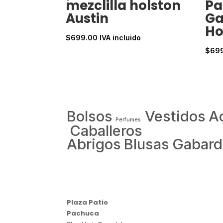
mezclilla holston
Pa
Austin
Ga
Ho
$
699.00
IVA incluido
$
69
Bolsos
Vestidos
A
Perfumes
Caballeros
Abrigos
Blusas
Gabard
Plaza Patio
Pachuca