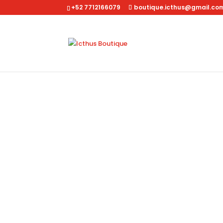
+52 7712166079
boutique.icthus@gmail.co
Inicio
/
Pantalon caballero
/ Pantalon Mezclilla Hol