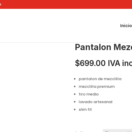
m
Inicio
stone Marcus
Pantalon Mezc
$
699.00
IVA in
pantalon de mezclilla
mezclilla premium
tiro medio
lavado artesanal
slim fit