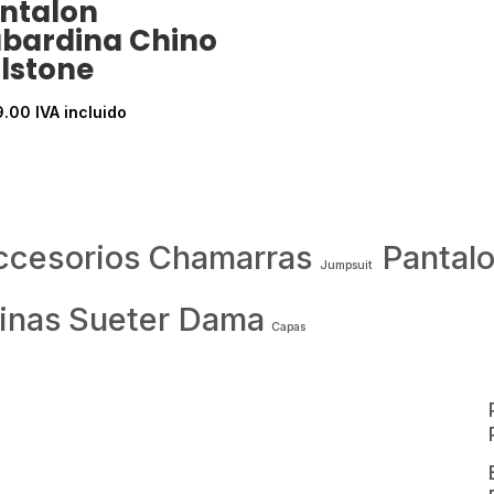
ntalon
bardina Chino
lstone
9.00
IVA incluido
ccesorios
Chamarras
Pantal
Jumpsuit
inas
Sueter Dama
Capas