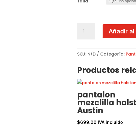
talla
Pantalon
Añadir al
Mezclilla
Holstone
Marcus
cantidad
SKU:
N/D
Categoría:
Pant
Productos rel
pantalon
mezclilla hols
Austin
$
699.00
IVA incluido