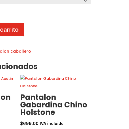
 carrito
alon caballero
acionados
ton
Pantalon
Gabardina Chino
Holstone
$
699.00
IVA incluido