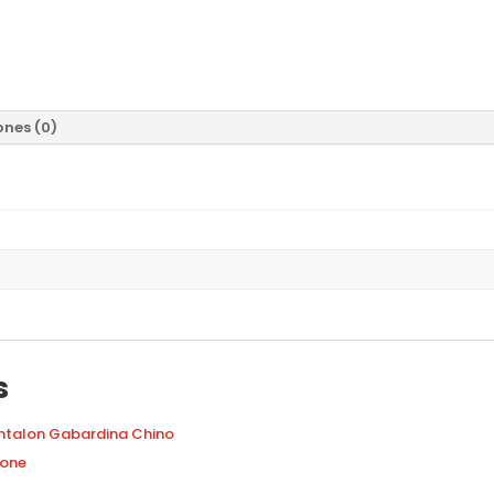
ones (0)
s