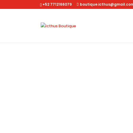
+52 7712166079
boutique.icthus@gmail.co
Inicio
/
Dama
/
Accesorios
/ Tarjetero minimalista