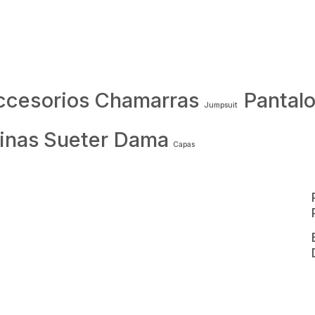
ccesorios
Chamarras
Pantal
Jumpsuit
inas
Sueter Dama
Capas