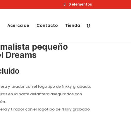
0 elementos
Acerca de
Contacto
Tienda
imalista pequeño
el Dreams
cluido
lera y tirador con el logotipo de Nikky grabado.
ras en la parte delantera asegurados con
ón.
lera y tirador con el logotipo de Nikky grabado