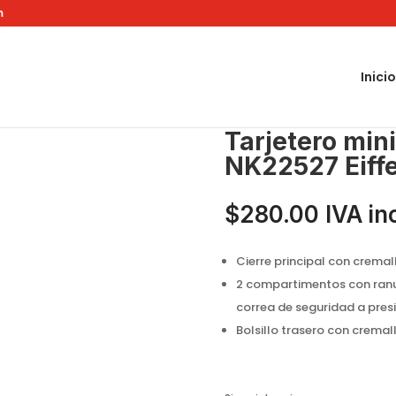
m
Inicio
 pequeño NK22527 Eiffel Dreams
Tarjetero min
NK22527 Eiff
$
280.00
IVA in
Cierre principal con cremal
2 compartimentos con ranu
correa de seguridad a presi
Bolsillo trasero con cremal