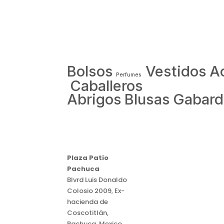
Bolsos
Vestidos
A
Perfumes
Caballeros
Abrigos
Blusas
Gabard
Plaza Patio
Pachuca
Blvrd Luis Donaldo
Colosio 2009, Ex-
hacienda de
Coscotitlán,
Pachuca, Mexico