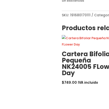
Sin existencias
SKU:
191680170111
Categor
Productos rel
Cartera Bifoli
Pequeña
NK24005 FLow
Day
$
749.00
IVA incluido