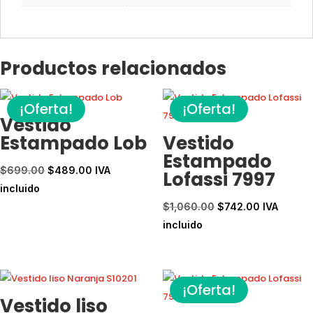
Productos relacionados
¡Oferta!
¡Oferta!
Vestido
Estampado Lob
Vestido
Estampado
El
El
$
699.00
$
489.00
IVA
Lofassi 7997
precio
precio
incluido
original
actual
El
El
$
1,060.00
$
742.00
IVA
era:
es:
precio
precio
incluido
$699.00.
$489.00.
original
actual
era:
es:
$1,060.00.
$742.00.
¡Oferta!
Vestido liso