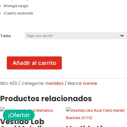
Manga larga
Cuello redondo
Talla
Añadir al carrito
Vestido
Corto
Tejido
SKU:
N/D
Categoría:
Vestidos
Marca:
Ivonne
Ivonne
cantidad
Productos relacionados
¡Oferta!
Vestido Lob