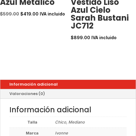
Azul Metalico
Vestido Liso
Azul Cielo
El
El
$
599.00
$
419.00
IVA incluido
Sarah Bustani
precio
precio
JC712
original
actual
era:
es:
$
899.00
IVA incluido
$599.00.
$419.00.
Información adicional
Valoraciones (0)
Información adicional
Talla
Chico, Mediano
Marca
Ivonne