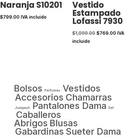
Naranja S10201
Vestido
Estampado
$
799.00
IVA incluido
Lofassi 7930
El
El
$
1,099.00
$
769.00
IVA
precio
precio
incluido
original
actual
era:
es:
$1,099.00.
$769.00.
Bolsos
Vestidos
Perfumes
Accesorios
Chamarras
Pantalones Dama
Jumpsuit
Set
Caballeros
Abrigos
Blusas
Gabardinas
Sueter Dama