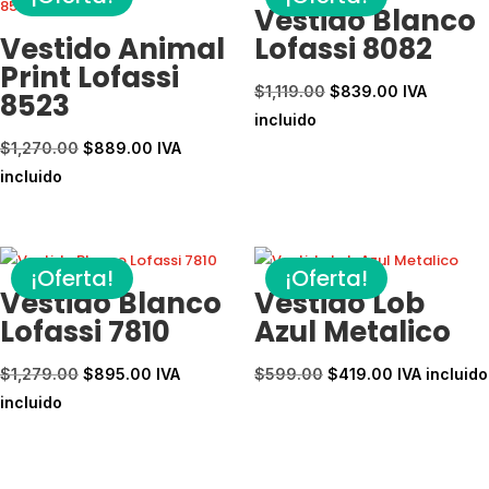
Vestido Blanco
Vestido Animal
Lofassi 8082
Print Lofassi
El
El
$
1,119.00
$
839.00
IVA
8523
precio
precio
incluido
El
El
original
actual
$
1,270.00
$
889.00
IVA
precio
precio
era:
es:
incluido
original
actual
$1,119.00.
$839.00.
era:
es:
$1,270.00.
$889.00.
¡Oferta!
¡Oferta!
Vestido Blanco
Vestido Lob
Lofassi 7810
Azul Metalico
El
El
El
El
$
1,279.00
$
895.00
IVA
$
599.00
$
419.00
IVA incluido
precio
precio
precio
precio
incluido
original
actual
original
actual
era:
es:
era:
es:
$1,279.00.
$895.00.
$599.00.
$419.00.