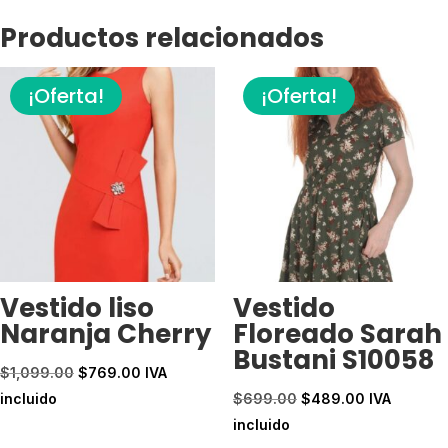
Cafe
L00343
Productos relacionados
cantidad
¡Oferta!
¡Oferta!
Vestido liso
Vestido
Naranja Cherry
Floreado Sarah
Bustani S10058
El
El
$
1,099.00
$
769.00
IVA
precio
precio
El
El
incluido
$
699.00
$
489.00
IVA
original
actual
precio
precio
incluido