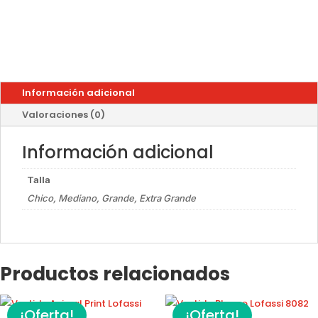
era:
es:
original
actual
$1,099.00.
$769.00.
era:
es:
$699.00.
$489.00.
Información adicional
Valoraciones (0)
Información adicional
Talla
Chico, Mediano, Grande, Extra Grande
Productos relacionados
¡Oferta!
¡Oferta!