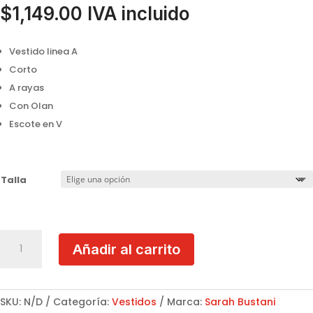
$
1,149.00
IVA incluido
Vestido linea A
Corto
A rayas
Con Olan
Escote en V
Talla
Vestido
Añadir al carrito
linea
A
Sarah
Bustani
SKU:
N/D
Categoría:
Vestidos
Marca:
Sarah Bustani