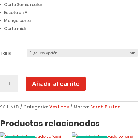
Corte Semicircular
Escote en V
Manga corta
Corte midi
Talla
Vestido
Añadir al carrito
Midi
Bugambilia
Sarah
Bustani
SKU:
N/D
Categoría:
Vestidos
Marca:
Sarah Bustani
L00345
cantidad
Productos relacionados