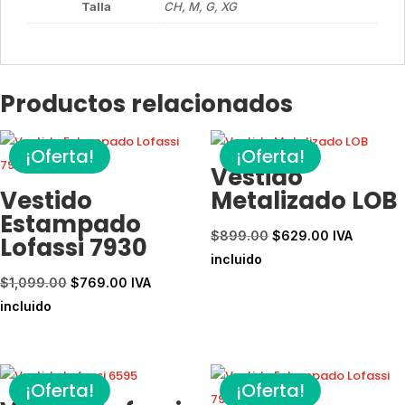
Talla
CH, M, G, XG
Productos relacionados
¡Oferta!
¡Oferta!
Vestido
Vestido
Metalizado LOB
Estampado
El
El
$
899.00
$
629.00
IVA
Lofassi 7930
precio
precio
incluido
El
El
original
actual
$
1,099.00
$
769.00
IVA
precio
precio
era:
es:
incluido
original
actual
$899.00.
$629.00.
era:
es:
$1,099.00.
$769.00.
¡Oferta!
¡Oferta!