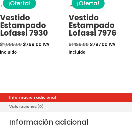
¡Oferta!
¡Oferta!
Vestido
Vestido
Estampado
Estampado
Lofassi 7930
Lofassi 7976
El
El
El
El
$
1,099.00
$
769.00
IVA
$
1,139.00
$
797.00
IVA
precio
precio
precio
precio
incluido
incluido
original
actual
original
actual
era:
es:
era:
es:
$1,099.00.
$769.00.
$1,139.00.
$797.00.
Información adicional
Valoraciones (0)
Información adicional