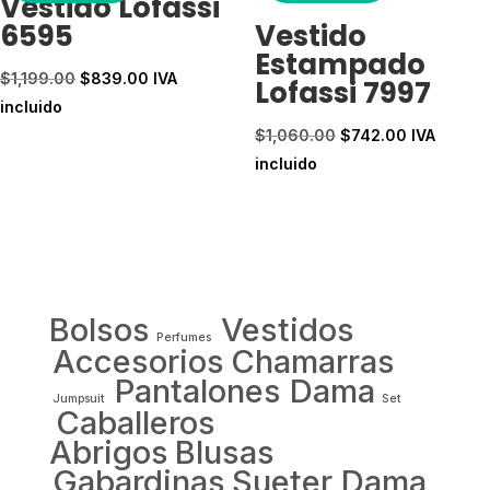
Vestido Lofassi
6595
Vestido
Estampado
El
El
$
1,199.00
$
839.00
IVA
Lofassi 7997
precio
precio
incluido
original
actual
El
El
$
1,060.00
$
742.00
IVA
era:
es:
precio
precio
incluido
$1,199.00.
$839.00.
original
actual
era:
es:
$1,060.00.
$742.00.
Bolsos
Vestidos
Perfumes
Accesorios
Chamarras
Pantalones Dama
Jumpsuit
Set
Caballeros
Abrigos
Blusas
Gabardinas
Sueter Dama