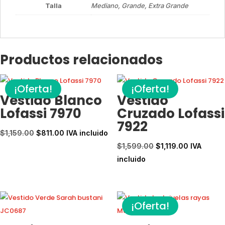
Talla
Mediano, Grande, Extra Grande
Productos relacionados
¡Oferta!
¡Oferta!
Vestido Blanco
Vestido
Lofassi 7970
Cruzado Lofassi
7922
El
El
$
1,159.00
$
811.00
IVA incluido
precio
precio
El
El
$
1,599.00
$
1,119.00
IVA
original
actual
precio
precio
incluido
era:
es:
original
actual
$1,159.00.
$811.00.
era:
es:
$1,599.00.
$1,119.00.
¡Oferta!