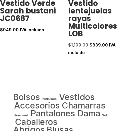
Vestido Verde
Vestido
Sarah bustani
lentejuelas
JC0687
rayas
Multicolores
$
949.00
IVA incluido
LOB
El
El
$
1,199.00
$
839.00
IVA
precio
precio
incluido
original
actual
era:
es:
$1,199.00.
$839.00.
Bolsos
Vestidos
Perfumes
Accesorios
Chamarras
Pantalones Dama
Jumpsuit
Set
Caballeros
Abrigos
Blusas