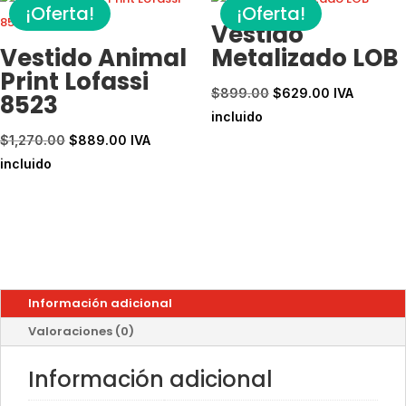
¡Oferta!
¡Oferta!
Vestido
Vestido Animal
Metalizado LOB
Print Lofassi
El
El
$
899.00
$
629.00
IVA
8523
precio
precio
incluido
El
El
original
actual
$
1,270.00
$
889.00
IVA
precio
precio
era:
es:
incluido
original
actual
$899.00.
$629.00.
era:
es:
$1,270.00.
$889.00.
Información adicional
Valoraciones (0)
Información adicional