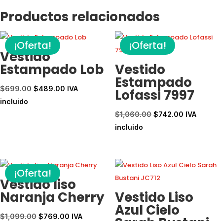
Productos relacionados
¡Oferta!
¡Oferta!
Vestido
Estampado Lob
Vestido
Estampado
El
El
$
699.00
$
489.00
IVA
Lofassi 7997
precio
precio
incluido
original
actual
El
El
$
1,060.00
$
742.00
IVA
era:
es:
precio
precio
incluido
$699.00.
$489.00.
original
actual
era:
es:
$1,060.00.
$742.00.
¡Oferta!
Vestido liso
Naranja Cherry
Vestido Liso
Azul Cielo
El
El
$
1,099.00
$
769.00
IVA