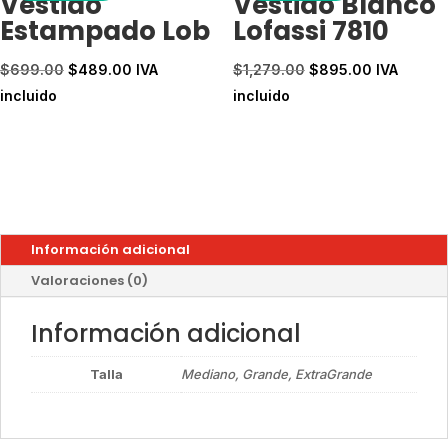
Vestido
Vestido Blanco
Estampado Lob
Lofassi 7810
El
El
El
El
$
699.00
$
489.00
IVA
$
1,279.00
$
895.00
IVA
precio
precio
precio
precio
incluido
incluido
original
actual
original
actual
era:
es:
era:
es:
$699.00.
$489.00.
$1,279.00.
$895.00.
Información adicional
Valoraciones (0)
Información adicional
Talla
Mediano, Grande, ExtraGrande