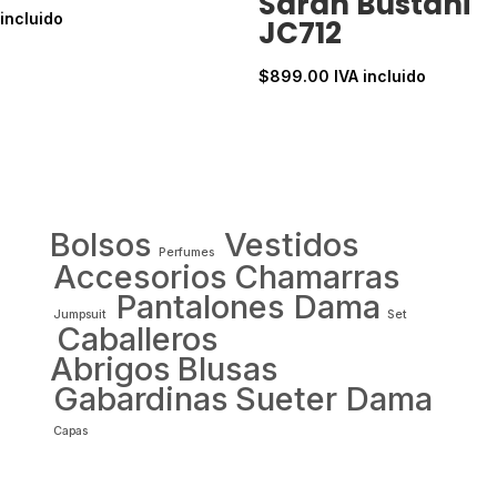
Sarah Bustani
precio
precio
incluido
JC712
original
actual
era:
es:
$
899.00
IVA incluido
$1,099.00.
$769.00.
Bolsos
Vestidos
Perfumes
Accesorios
Chamarras
Pantalones Dama
Jumpsuit
Set
Caballeros
Abrigos
Blusas
Gabardinas
Sueter Dama
Capas