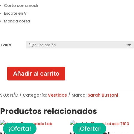
Corto con smock
Escote en V
Manga corta
Talla
Añadir al carrito
Vestido
Sarah
Bustani
SKU:
N/D
Categoría:
Vestidos
Marca:
Sarah Bustani
MOD.
S10591
Productos relacionados
cantidad
¡Oferta!
¡Oferta!