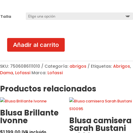
Talla
Añadir al carrito
Abrigo/Vestido
Negro
Vibrante
SKU:
7506086111010
Categoría:
abrigos
Etiquetas:
Abrigos
,
Lofassi
Dama
,
Lofassi
Marca:
Lofassi
MOD.
1101
Productos relacionados
cantidad
Blusa Brillante
Ivonne
Blusa camisera
Sarah Bustani
$
1,199.00
IVA incluido