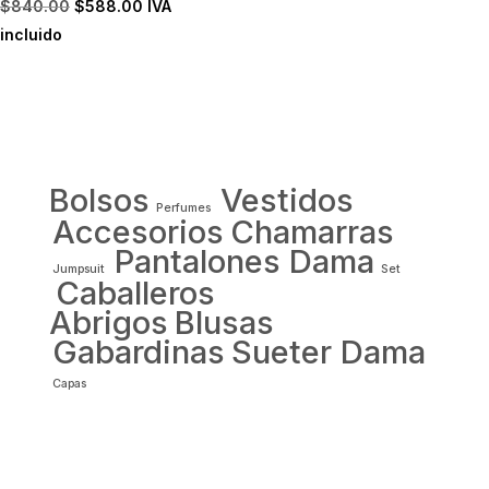
El
El
$
840.00
$
588.00
IVA
precio
precio
incluido
original
actual
era:
es:
$840.00.
$588.00.
Bolsos
Vestidos
Perfumes
Accesorios
Chamarras
Pantalones Dama
Jumpsuit
Set
Caballeros
Abrigos
Blusas
Gabardinas
Sueter Dama
Capas