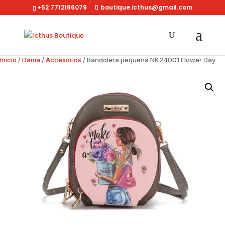
+52 7712166079
boutique.icthus@gmail.com
Inicio
/
Dama
/
Accesorios
/ Bandolera pequeña NK24001 Flower Day