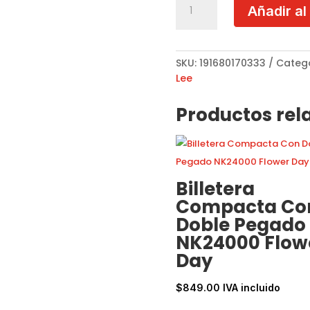
Añadir al
Doble
Cierre
NK24003
Meant
SKU:
191680170333
Categ
To
Lee
Love
You
Productos rel
cantidad
Billetera
Compacta Co
Doble Pegado
NK24000 Flow
Day
$
849.00
IVA incluido