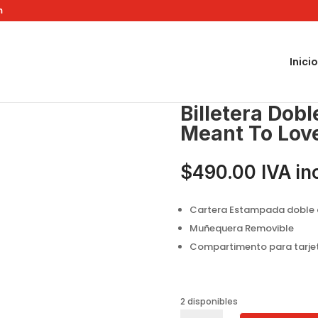
m
Inicio
e NK24003 Meant To Love You
Billetera Dob
Meant To Lov
$
490.00
IVA in
Cartera Estampada doble c
Muñequera Removible
Compartimento para tarje
2 disponibles
Billetera