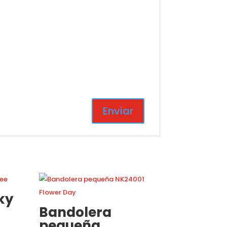
ky
Bandolera
pequeña