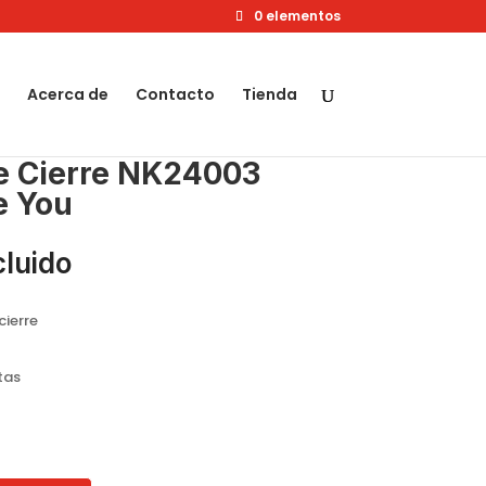
0 elementos
Acerca de
Contacto
Tienda
le Cierre NK24003
e You
cluido
ierre
tas