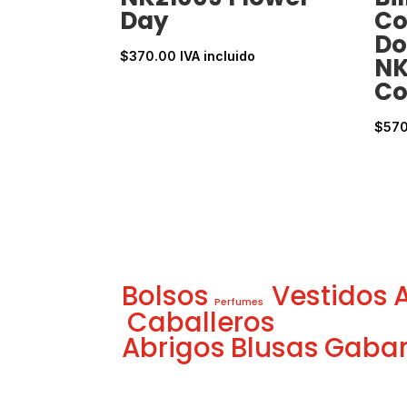
Day
Co
Do
$
370.00
IVA incluido
NK
Co
$
57
Bolsos
Vestidos
Perfumes
Caballeros
Abrigos
Blusas
Gabar