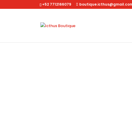
+52 7712166079
boutique.icthus@gmail.co
Inicio
/
Dama
/
Accesorios
/ Billetera Doble Cierr