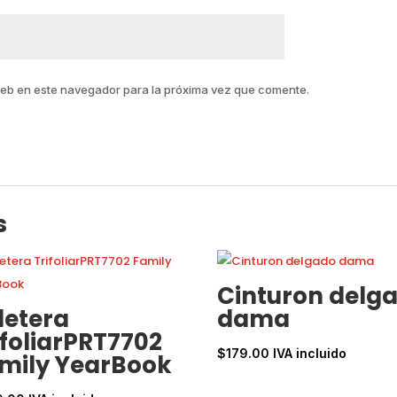
web en este navegador para la próxima vez que comente.
s
Cinturon delg
lletera
dama
ifoliarPRT7702
$
179.00
IVA incluido
mily YearBook