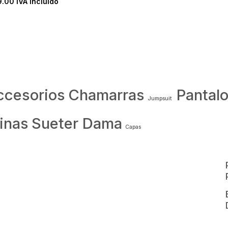
9.00
IVA incluido
ccesorios
Chamarras
Pantal
Jumpsuit
inas
Sueter Dama
Capas