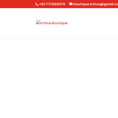
+52 7712166079
boutique.icthus@gmail.c
Inicio
/
Dama
/
Accesorios
/ Cartera Flexible NK21