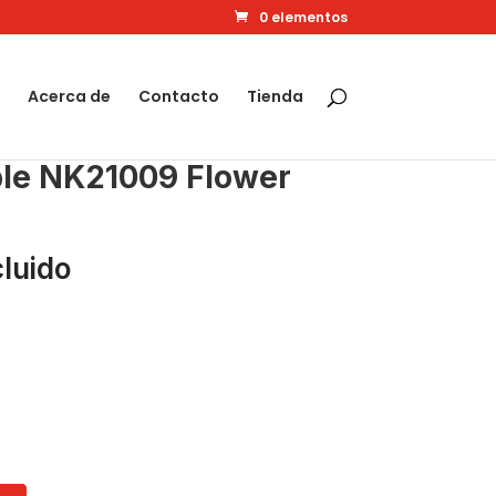
0 elementos
Acerca de
Contacto
Tienda
ble NK21009 Flower
cluido