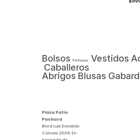
$
99
Bolsos
Vestidos
A
Perfumes
Caballeros
Abrigos
Blusas
Gabard
Plaza Patio
Pachuca
Blvrd Luis Donaldo
Colosio 2009, Ex-
hacienda de