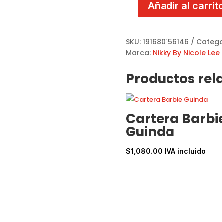
Añadir al carrit
Cartera
Flexible
NK21009
SKU:
191680156146
Catego
Flower
Marca:
Nikky By Nicole Lee
Day
cantidad
Productos rel
Cartera Barbi
Guinda
$
1,080.00
IVA incluido