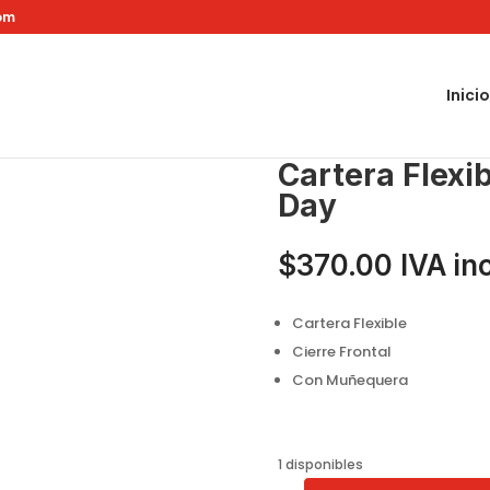
om
Inicio
009 Flower Day
Cartera Flexi
Day
$
370.00
IVA in
Cartera Flexible
Cierre Frontal
Con Muñequera
1 disponibles