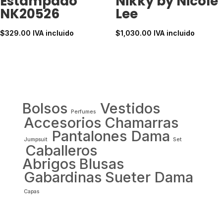
Estampado
Nikky by Nicole
NK20526
Lee
$
329.00
IVA incluido
$
1,030.00
IVA incluido
Bolsos
Vestidos
Perfumes
Accesorios
Chamarras
Pantalones Dama
Jumpsuit
Set
Caballeros
Abrigos
Blusas
Gabardinas
Sueter Dama
Capas