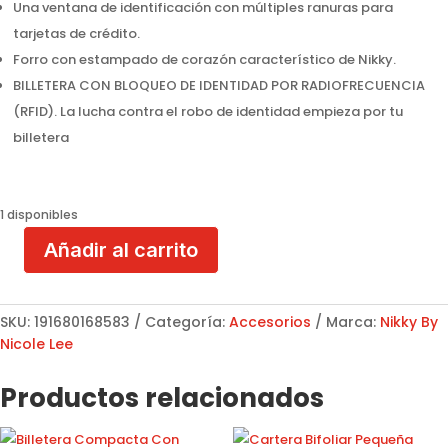
Una ventana de identificación con múltiples ranuras para
tarjetas de crédito.
Forro con estampado de corazón característico de Nikky.
BILLETERA CON BLOQUEO DE IDENTIDAD POR RADIOFRECUENCIA
(RFID). La lucha contra el robo de identidad empieza por tu
billetera
1 disponibles
Añadir al carrito
Billetera
Trifoliar
NK20375
SKU:
191680168583
Categoría:
Accesorios
Marca:
Nikky By
Smurf
Nicole Lee
Best
Friend
Productos relacionados
cantidad