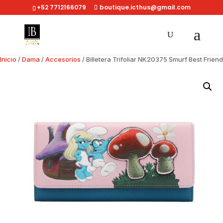
+52 7712166079
boutique.icthus@gmail.com
Inicio
/
Dama
/
Accesorios
/ Billetera Trifoliar NK20375 Smurf Best Friend