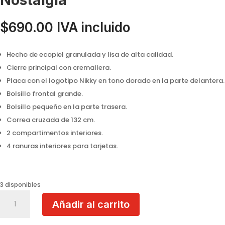
Nostalgia
$
690.00
IVA incluido
Hecho de ecopiel granulada y lisa de alta calidad.
Cierre principal con cremallera.
Placa con el logotipo Nikky en tono dorado en la parte delantera.
Bolsillo frontal grande.
Bolsillo pequeño en la parte trasera.
Correa cruzada de 132 cm.
2 compartimentos interiores.
4 ranuras interiores para tarjetas.
3 disponibles
Bolso
Añadir al carrito
Cruzado
Para