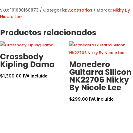
Teléfono
Con
SKU:
191680168873
Categoría:
Accesorios
Marca:
Nikky By
Cartera
Nicole Lee
NK24006
Nostalgia
Productos relacionados
cantidad
Crossbody
Kipling Dama
Monedero
Guitarra Silicon
$
1,300.00
IVA incluido
NK22706 Nikky
By Nicole Lee
$
299.00
IVA incluido