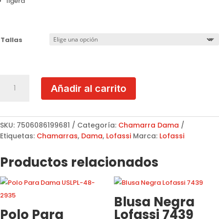
ligera
Tallas
Chamarra
Añadir al carrito
Negra
Cuadros
Lofassi
MOD.9968
SKU:
7506086199681
Categoría:
Chamarra Dama
cantidad
Etiquetas:
Chamarras
,
Dama
,
Lofassi
Marca:
Lofassi
Productos relacionados
Blusa Negra
Polo Para
Lofassi 7439