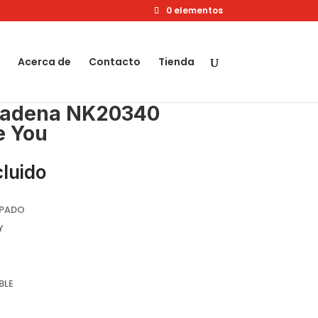
0 elementos
Acerca de
Contacto
Tienda
cadena NK20340
e You
cluido
MPADO
Y
BLE