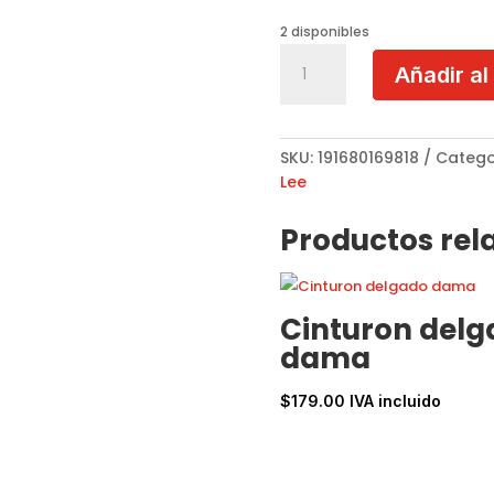
2 disponibles
Estuche
Añadir al
con
cadena
NK20340
Meant
SKU:
191680169818
Catego
To
Lee
Love
You
Productos rel
cantidad
Cinturon delg
dama
$
179.00
IVA incluido