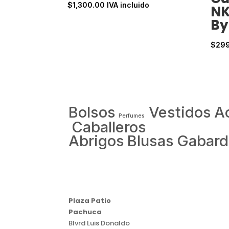
$
1,300.00
IVA incluido
NK
By
$
29
Bolsos
Vestidos
A
Perfumes
Caballeros
Abrigos
Blusas
Gabard
Plaza Patio
Pachuca
Blvrd Luis Donaldo