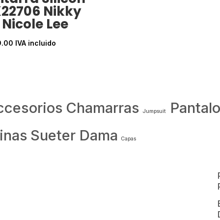
22706 Nikky
 Nicole Lee
9.00
IVA incluido
ccesorios
Chamarras
Pantal
Jumpsuit
inas
Sueter Dama
Capas