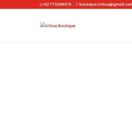
+52 7712166079
boutique.icthus@gmail.co
Inicio
/
Dama
/
Accesorios
/ Estuche con cadena 