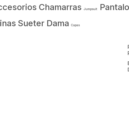
ccesorios
Chamarras
Pantal
Jumpsuit
inas
Sueter Dama
Capas