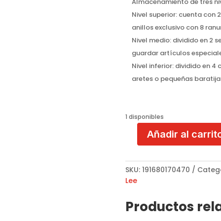
Almacenamiento de tres niv
Nivel superior: cuenta con
anillos exclusivo con 8 ranu
Nivel medio: dividido en 2 
guardar artículos especial
Nivel inferior: dividido en
aretes o pequeñas baratija
1 disponibles
Añadir al carrit
joyero
Múltiple
Cilíndrico
SKU:
191680170470
Categ
NK24007
Lee
Eiffel
Dreams
Productos rel
cantidad