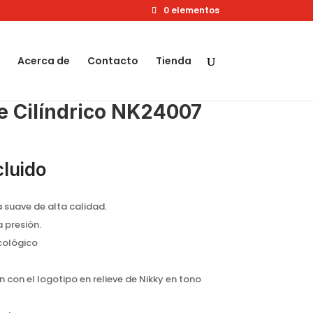
0 elementos
Acerca de
Contacto
Tienda
le Cilíndrico NK24007
cluido
 suave de alta calidad.
a presión.
cológico
con el logotipo en relieve de Nikky en tono