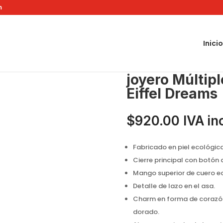
m
Inicio
rico NK24007 Eiffel Dreams
joyero Múltip
Eiffel Dreams
$
920.00
IVA in
Fabricado en piel ecológica
Cierre principal con botón 
Mango superior de cuero e
Detalle de lazo en el asa.
Charm en forma de corazón 
dorado.