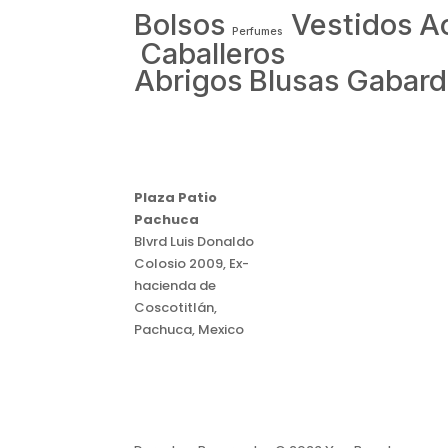
Bolsos
Vestidos
A
Perfumes
Caballeros
Abrigos
Blusas
Gabard
Plaza Patio
Pachuca
Blvrd Luis Donaldo
Colosio 2009, Ex-
hacienda de
Coscotitlán,
Pachuca, Mexico