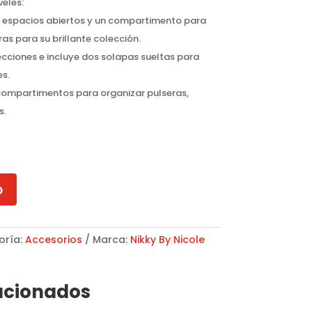
eles:
 2 espacios abiertos y un compartimento para
ras para su brillante colección.
secciones e incluye dos solapas sueltas para
es.
 4 compartimentos para organizar pulseras,
s.
o
oría:
Accesorios
Marca:
Nikky By Nicole
acionados