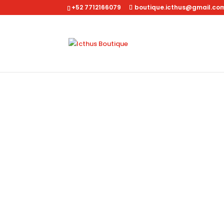
+52 7712166079
boutique.icthus@gmail.co
Inicio
/
Dama
/
Accesorios
/ joyero Múltiple Cilínd