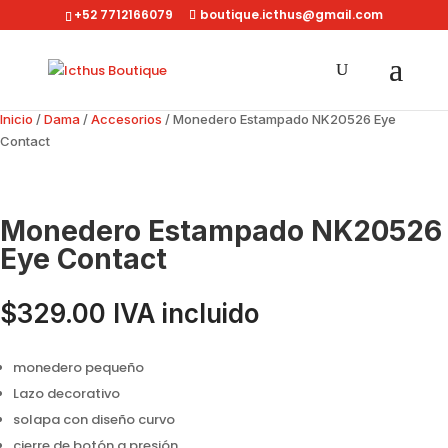
+52 7712166079
boutique.icthus@gmail.com
Inicio
/
Dama
/
Accesorios
/ Monedero Estampado NK20526 Eye
Contact
Monedero Estampado NK20526
Eye Contact
$
329.00
IVA incluido
monedero pequeño
Lazo decorativo
solapa con diseño curvo
cierre de botón a presión