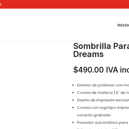
m
Inicio
20302 Eiffel Dreams
Sombrilla Par
Dreams
$
490.00
IVA in
Exterior de poliéster con m
Correa de muñeca (4″ de l
Diseño de impresión exclusi
Correa con logotipo impres
corazón grabado
Pulsador automático para ab