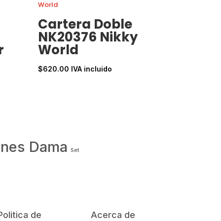
Cartera Doble
NK20376 Nikky
r
World
$
620.00
IVA incluido
ones Dama
Set
Politica de
Acerca de