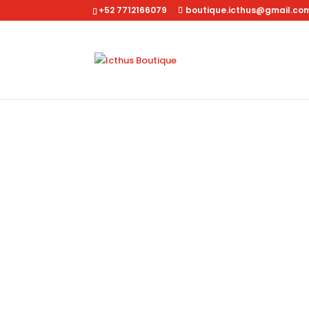
+52 7712166079
boutique.icthus@gmail.co
Inicio
/
Dama
/
Accesorios
/ Sombrilla Paraguas NK