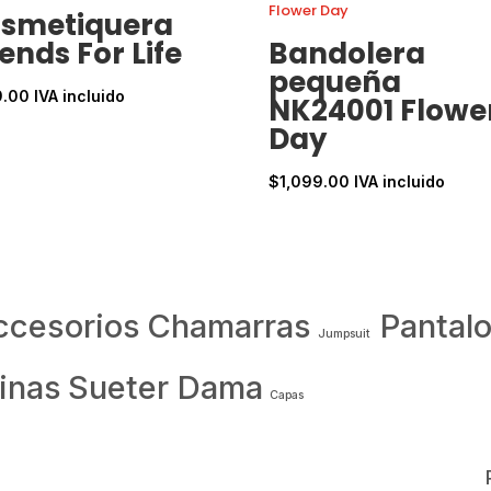
smetiquera
iends For Life
Bandolera
pequeña
9.00
IVA incluido
NK24001 Flowe
Day
$
1,099.00
IVA incluido
ccesorios
Chamarras
Pantal
Jumpsuit
inas
Sueter Dama
Capas