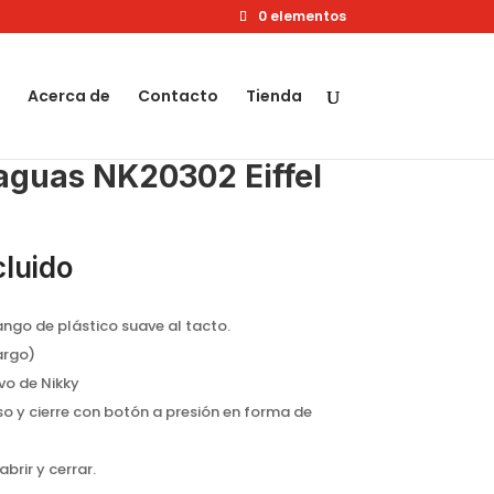
0 elementos
Acerca de
Contacto
Tienda
aguas NK20302 Eiffel
cluido
ango de plástico suave al tacto.
argo)
vo de Nikky
o y cierre con botón a presión en forma de
rir y cerrar.