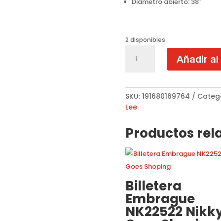
Diámetro abierto: 38″
2 disponibles
Sombrilla
Añadir al
Paraguas
NK20302
Eiffel
Dreams
SKU:
191680169764
Categ
cantidad
Lee
Productos rel
Billetera
Embrague
NK22522 Nikk