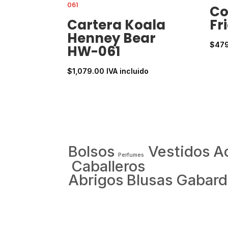
Co
Cartera Koala
Fr
Henney Bear
$
47
HW-061
$
1,079.00
IVA incluido
Bolsos
Vestidos
A
Perfumes
Caballeros
Abrigos
Blusas
Gabard