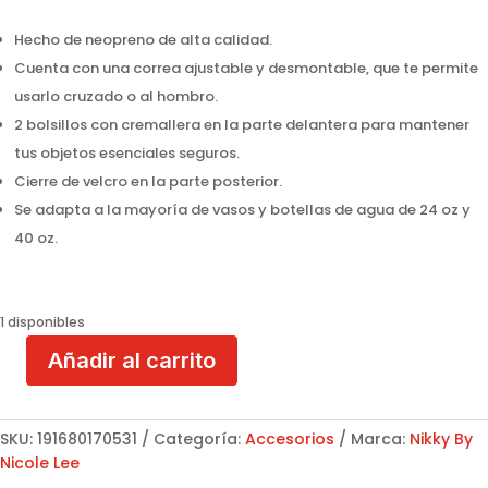
Hecho de neopreno de alta calidad.
Cuenta con una correa ajustable y desmontable, que te permite
usarlo cruzado o al hombro.
2 bolsillos con cremallera en la parte delantera para mantener
tus objetos esenciales seguros.
Cierre de velcro en la parte posterior.
Se adapta a la mayoría de vasos y botellas de agua de 24 oz y
40 oz.
1 disponibles
Añadir al carrito
Bolso
Porta
Vasos
SKU:
191680170531
Categoría:
Accesorios
Marca:
Nikky By
Universal
Nicole Lee
NK25001