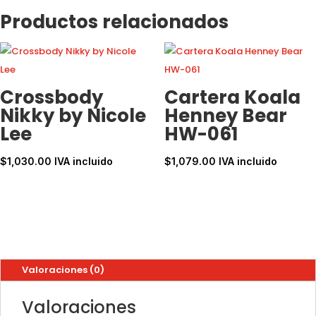
Meant
Productos relacionados
to
love
you
cantidad
Crossbody
Cartera Koala
Nikky by Nicole
Henney Bear
Lee
HW-061
$
1,030.00
IVA incluido
$
1,079.00
IVA incluido
Valoraciones (0)
Valoraciones